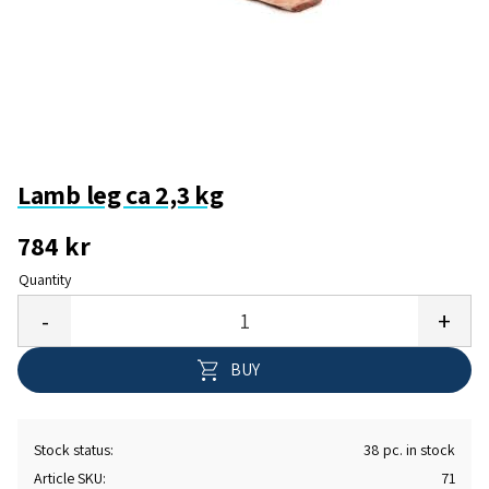
Lamb leg ca 2,3 kg
784
kr
Quantity
Add 
-
+
BUY
Stock status
38 pc. in stock
Article SKU
71