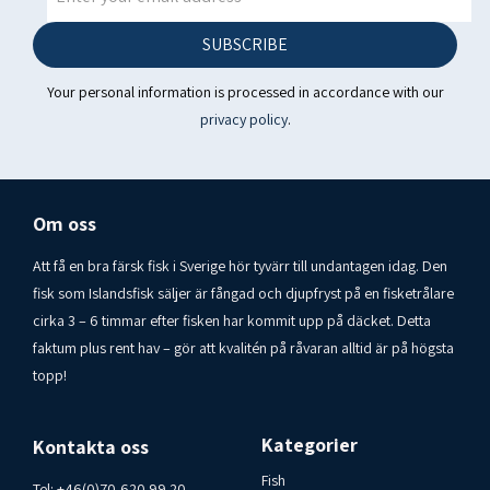
Iceland
SUBSCRIBE
Consumer contact Islandsfisk i Varberg AB
Your personal information is processed in accordance with our
Tel: 00-46-70-6209920
privacy policy
.
Om oss
Att få en bra färsk fisk i Sverige hör tyvärr till undantagen idag. Den
fisk som Islandsfisk säljer är fångad och djupfryst på en fisketrålare
cirka 3 – 6 timmar efter fisken har kommit upp på däcket. Detta
faktum plus rent hav – gör att kvalitén på råvaran alltid är på högsta
topp!
Kategorier
Kontakta oss
Fish
Tel:
+46(0)70-620 99 20