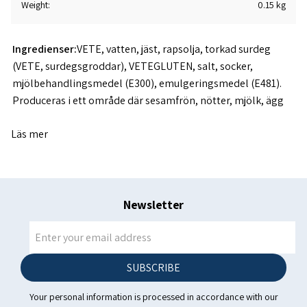
Weight
0.15 kg
Ingredienser:
VETE, vatten, jäst, rapsolja, torkad surdeg
(VETE, surdegsgroddar), VETEGLUTEN, salt, socker,
mjölbehandlingsmedel (E300), emulgeringsmedel (E481).
Produceras i ett område där sesamfrön, nötter, mjölk, ägg
bearbetas
Läs mer
Næringargildi í 100 g:
Energi 1068 kj Fett 2,3 g - varav mättat
fett 0,4 g Kolhydrater 46 g _ varav sockerarter 0,9 g Fiber 2,3
g Protein 10 g Salt 1,2 gFrysvara.. Förvaras i frys minst – 18 c
Ursprungsland: Island Konsumentkontakt Islandsfisk i
Newsletter
Varberg AB Tel : 070-6209920
SUBSCRIBE
Your personal information is processed in accordance with our