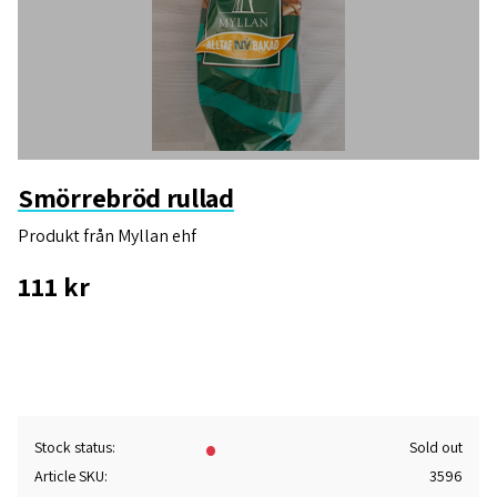
Smörrebröd rullad
Produkt från Myllan ehf
111
kr
Add 
Stock status
Sold out
Article SKU
3596