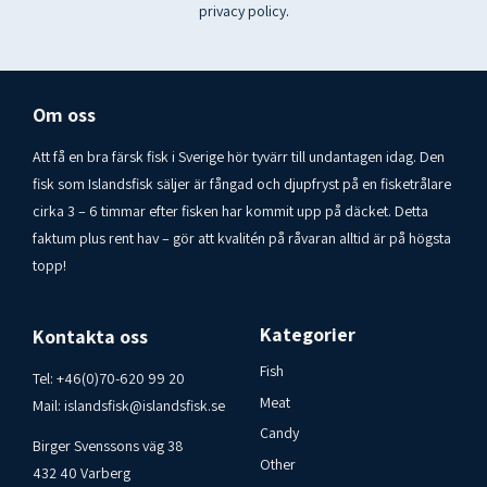
privacy policy
.
Om oss
Att få en bra färsk fisk i Sverige hör tyvärr till undantagen idag. Den
fisk som Islandsfisk säljer är fångad och djupfryst på en fisketrålare
cirka 3 – 6 timmar efter fisken har kommit upp på däcket. Detta
faktum plus rent hav – gör att kvalitén på råvaran alltid är på högsta
topp!
Kategorier
Kontakta oss
Fish
Tel:
+46(0)70-620 99 20
Meat
Mail:
islandsfisk@islandsfisk.se
Candy
Birger Svenssons väg 38
Other
432 40 Varberg