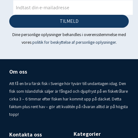
Forbrugerkontakt Islandsfisk i Varberg AB
Tlf. 070-6209920
TILMELD
Dine personlige oplysninger behandles i overensstemmelse med
vores
politik for beskyttelse af personlige oplysninger
.
Om oss
Att få en bra färsk fisk i Sverige hör tyvärr till undantagen idag. Den
fisk som Islandsfisk säljer är fångad och djupfryst på en fisketrålare
cirka 3 – 6 timmar efter fisken har kommit upp på däcket. Detta
faktum plus rent hav – gör att kvalitén på råvaran alltid är på högsta
topp!
Kategorier
Kontakta oss