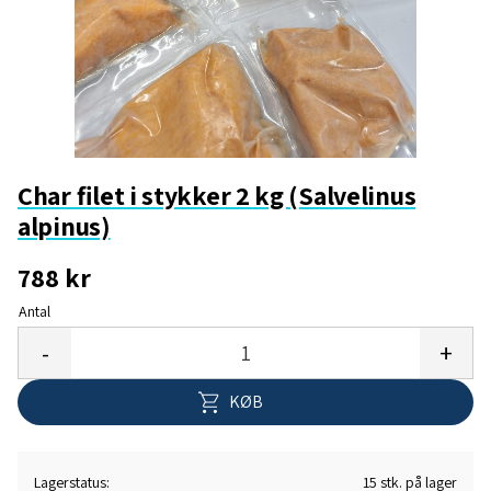
Char filet i stykker 2 kg (Salvelinus
alpinus)
788
kr
Antal
Gem 
-
+
KØB
Lagerstatus
15 stk. på lager