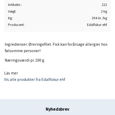
Artikelnr.
222
Vægt
2 kg
Kg
394 kr /kg
Producent
Edalfiskur ehf
Ingredienser: Øreringefilet. Fisk kan forårsage allergier hos
følsomme personer!
Næringsværdi pr. 100 g
Protein 19,9 g
Läs mer
Fedt 7,9 g
Vis alle produkter fra Edalfiskur ehf
Øreringefileten er frossen med skind, men uden ben.
Opbevares frossen ved mindst -18 °C. Dyrket i Island.
Oprindelsesland Island.
Nyhedsbrev
Produceret i Island. Fabriksnr. IS A 656 EFTA