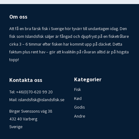
Om oss
Att få en bra färsk fisk i Sverige hör tyvärr till undantagen idag. Den
fisk som Islandsfisk säljer är fångad och djupfryst på en fisketrålare
cirka 3 – 6 timmar efter fisken har kommit upp på däcket. Detta
faktum plus rent hav – gör att kvalitén på råvaran alltid är på högsta
topp!
Kategorier
Kontakta oss
Fisk
Tel:
+46(0)70-620 99 20
Kød
Mail:
islandsfisk@islandsfisk.se
Godis
Birger Svenssons väg 38
Andre
432 40 Varberg
Sverige