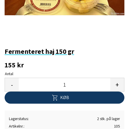
Fermenteret haj 150 gr
155
kr
Antal
Gem 
-
+
KØB
Lagerstatus
2 stk. på lager
Artikelnr.
105