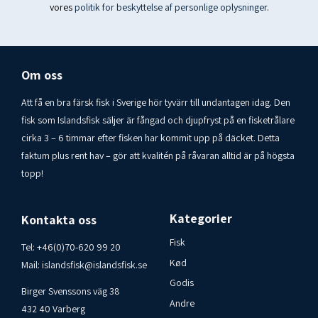
vores
politik for beskyttelse af personlige oplysninger
.
Om oss
Att få en bra färsk fisk i Sverige hör tyvärr till undantagen idag. Den
fisk som Islandsfisk säljer är fångad och djupfryst på en fisketrålare
cirka 3 – 6 timmar efter fisken har kommit upp på däcket. Detta
faktum plus rent hav – gör att kvalitén på råvaran alltid är på högsta
topp!
Kategorier
Kontakta oss
Fisk
Tel:
+46(0)70-620 99 20
Kød
Mail:
islandsfisk@islandsfisk.se
Godis
Birger Svenssons väg 38
Andre
432 40 Varberg