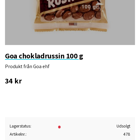
Goa chokladrussin 100 g
Produkt från Goa ehf
34
kr
Gem 
Lagerstatus
Udsolgt
Artikelnr.
478