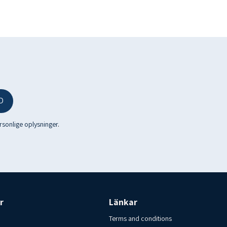
sk i Varberg AB
D
ersonlige oplysninger
.
r
Länkar
Terms and conditions