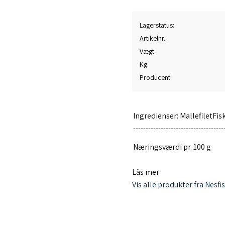
Lagerstatus
Artikelnr.
Vægt
Kg
Producent
Ingredienser: MallefiletFisk
------------------------------------
Næringsværdi pr. 100 g
Protein 26,7 g
Läs mer
Fedt 3,64 gMallefileten er 
Vis alle produkter fra Nesfi
Fisken er fanget i Island. 
Produceret i Island. Fabriks