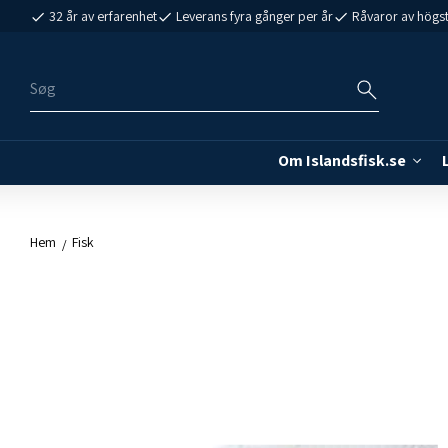
32 år av erfarenhet
Leverans fyra gånger per år
Råvaror av högst
Om Islandsfisk.se
Hem
Fisk