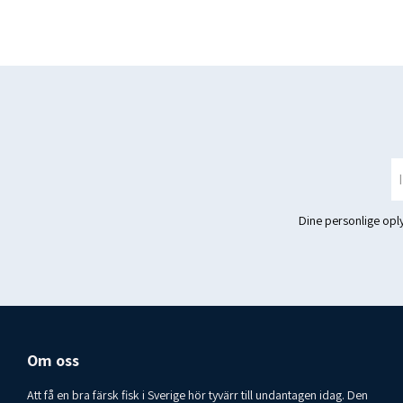
Dine personlige op
Om oss
Att få en bra färsk fisk i Sverige hör tyvärr till undantagen idag. Den