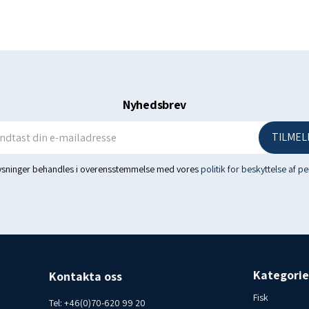
Forbrugerkontakt Islandsfi
Tlf. 070-6209920
Nyhedsbrev
TILMEL
lysninger behandles i overensstemmelse med vores
politik for beskyttelse af p
Kategorie
Kontakta oss
Fisk
Tel:
+46(0)70-620 99 20