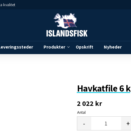
a kvalitet
Leveringssteder
Produkter
Opskrift
Nyheder
Havkatfile 6 
2 022
kr
Antal
-
+