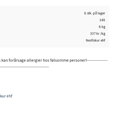
8 stk. på lager
148
6 kg
337 kr /kg
Nesfiskur ehf
 kan forårsage allergier hos følsomme personer!----------------
--------------------------------------
frossen. Uden skind. Opbevares frossen ved mindst -18 C.
skur ehf
(Nordøstatlanten) med trawl. Oprindelsesland Island.
nr. IS A 552 EFTA