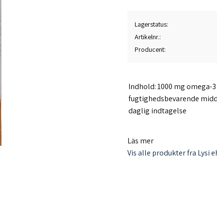
Lagerstatus
Artikelnr.
Producent
Indhold: 1000 mg omega-3 f
fugtighedsbevarende middel
daglig indtagelse
1 kapsel dagligt.
Läs mer
Næringsværdi
Vis alle produkter fra Lysi e
i 1 kapsel
Omega-3 fedtsyrer 620 mg
Heraf: