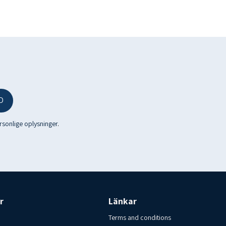
Produkt fra Lýsi ehf. Opbevaringsbetingelser: Opbevares bedst
rbrugerkontakt: Islandsfisk i Varberg AB 00-46-70-6209920
D
ersonlige oplysninger
.
r
Länkar
Terms and conditions