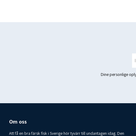
Dine personlige op
Om oss
Att få en bra färsk fisk i Sverige hör tyvärr till undantagen idag. Den