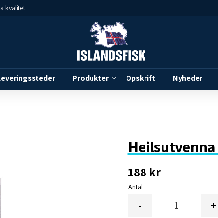
a kvalitet
Leveringssteder
Produkter
Opskrift
Nyheder
Heilsutvenna
188
kr
Antal
-
+