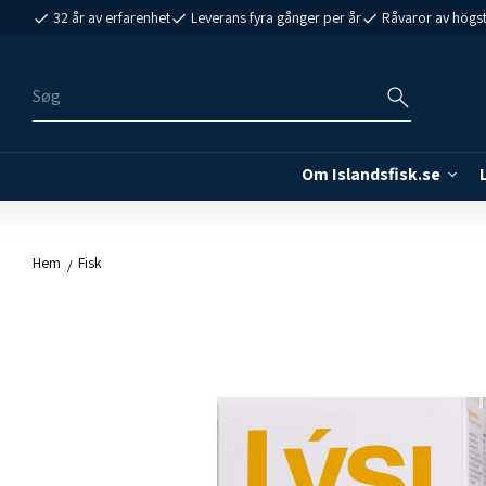
32 år av erfarenhet
Leverans fyra gånger per år
Råvaror av högst
Om Islandsfisk.se
Hem
Fisk