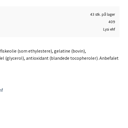
43 stk. på lager
409
Lysi ehf
iskeolie (som ethylestere), gelatine (bovin),
 (glycerol), antioxidant (blandede tocopheroler). Anbefalet
hf