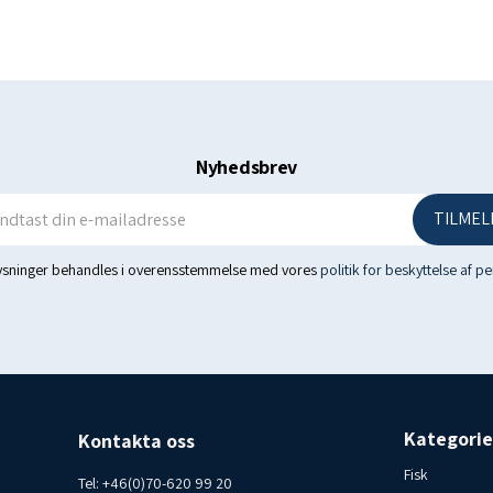
- EPA 310 mg
- DHA 205 mg
Oprindelsesland: Island – 
ved temperatur (4-8°C). Fo
Nyhedsbrev
TILMEL
lysninger behandles i overensstemmelse med vores
politik for beskyttelse af p
Kategorie
Kontakta oss
Fisk
Tel:
+46(0)70-620 99 20