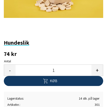
Hundeslik
74
kr
Antal
Gem 
-
+
KØB
Lagerstatus
14 stk. på lager
Artikelnr.
301