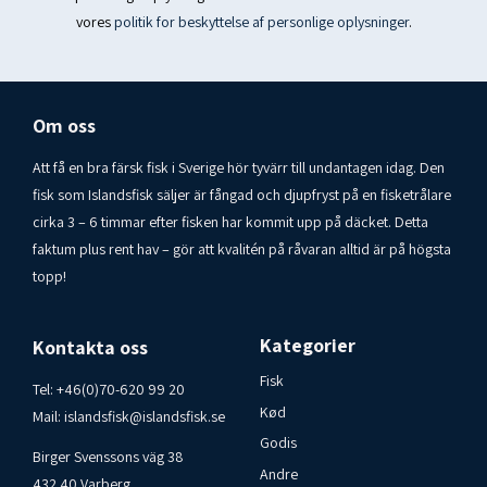
Omega-3 fedtsyrer
vores
politik for beskyttelse af personlige oplysninger
.
min. 1%
Om oss
Att få en bra färsk fisk i Sverige hör tyvärr till undantagen idag. Den
fisk som Islandsfisk säljer är fångad och djupfryst på en fisketrålare
cirka 3 – 6 timmar efter fisken har kommit upp på däcket. Detta
faktum plus rent hav – gör att kvalitén på råvaran alltid är på högsta
topp!
Kategorier
Kontakta oss
Fisk
Tel:
+46(0)70-620 99 20
Kød
Mail:
islandsfisk@islandsfisk.se
Godis
Birger Svenssons väg 38
Andre
432 40 Varberg