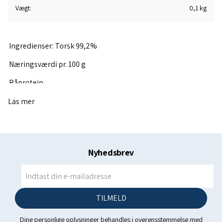
Vægt
0,1 kg
Ingredienser: Torsk 99,2%
Næringsværdi pr. 100 g
Råprotein
min. 84%
Läs mer
Råfedt
min. 2,5%
Nyhedsbrev
Råfiber
maks. 1,3%
Fugtindhold
TILMELD
maks. 13%
Dine personlige oplysninger behandles i overensstemmelse med