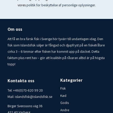
vores
politik for beskyttelse af personlige oplysninger
.
majsolie, aromaer, vanillin.
Indeholder mindst 39% kakaotørstof.
----------------------------------------------------------------------------------
Om oss
--------
Att få en bra färsk fisk i Sverige hör tyvärr till undantagen idag. Den
Næringsværdi 100 g
fisk som Islandsfisk säljer är fångad och djupfryst på en fisketrålare
Energi 1990 kJ / 478 kcal
cirka 3 – 6 timmar efter fisken har kommit upp på däcket. Detta
faktum plus rent hav – gör att kvalitén på råvaran alltid är på högsta
Fedt 25 g
topp!
Heraf mættede fedtsyrer 15 g
Kulhydrater 59 g
Kategorier
Kontakta oss
Heraf sukkerarter 49 g
Fisk
Tel:
+46(0)70-620 99 20
Kød
Mail:
islandsfisk@islandsfisk.se
Protein 5,1 g
Godis
Birger Svenssons väg 38
Salt 0,3 g
Andre
432 40 Varberg