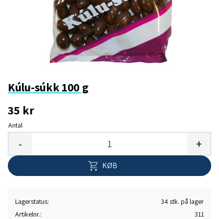
Kúlu-súkk 100 g
35
kr
Antal
Gem 
-
+
KØB
Lagerstatus
34 stk. på lager
Artikelnr.
311