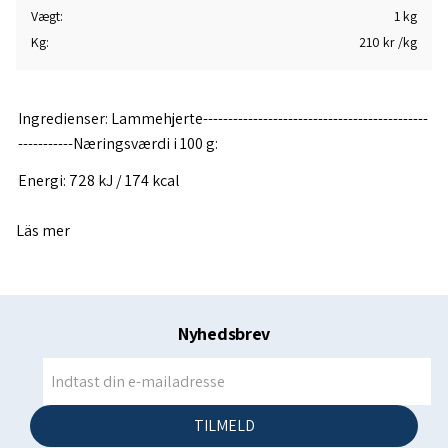
Vægt
1 kg
Kg
210 kr /kg
Ingredienser: Lammehjerte---------------------------------------------
-----------Næringsværdi i 100 g:
Energi: 728 kJ / 174 kcal
Protein: 15 g
Läs mer
Kulhydrater: 0 g
- inkl. sukkerarter: 0 g
Fedt: 12 g
Nyhedsbrev
Kostfibre: 0,0 g
Salt: 0 g
TILMELD
Fabriksnr. IS A 031 EFTA