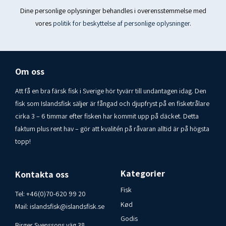
Dine personlige oplysninger behandles i overensstemmelse med
Fryseprodukt. Opbevares i fryser – 18 °C. Oprindelsesland:
vores
politik for beskyttelse af personlige oplysninger
.
Island
Forbrugerkontakt Islandsfisk i Varberg AB
Tlf.: 00-46-70-6209920
Om oss
Att få en bra färsk fisk i Sverige hör tyvärr till undantagen idag. Den
fisk som Islandsfisk säljer är fångad och djupfryst på en fisketrålare
cirka 3 – 6 timmar efter fisken har kommit upp på däcket. Detta
faktum plus rent hav – gör att kvalitén på råvaran alltid är på högsta
topp!
Kategorier
Kontakta oss
Fisk
Tel:
+46(0)70-620 99 20
Kød
Mail:
islandsfisk@islandsfisk.se
Godis
Birger Svenssons väg 38