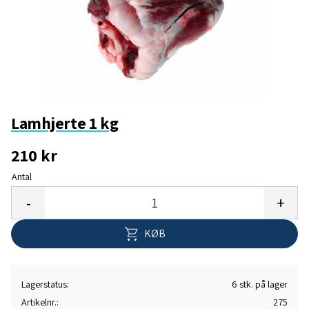
Lamhjerte 1 kg
210
kr
Antal
Gem 
-
+
KØB
Lagerstatus
6 stk. på lager
Artikelnr.
275