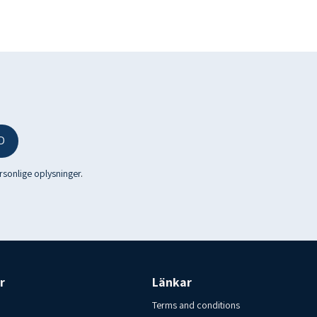
 Product of Nóa & Síríus ehf
D
red in a dry, cool place (15-20 ° C).
ersonlige oplysninger
.
isk i Varberg AB 00-46-70-6209920
r
Länkar
Terms and conditions