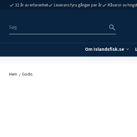
32 år av erfarenhet
Leverans fyra gånger per år
Råvaror av högst
Om Islandsfisk.se
Hem
Godis