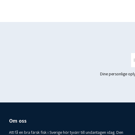
Dine personlige op
Om oss
Att få en bra färsk fisk i Sverige hör tyvärr till undantagen idag. Den