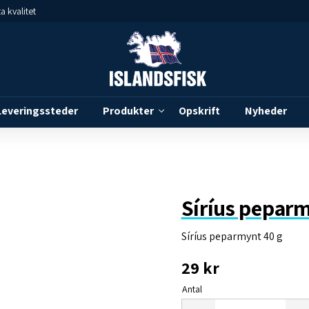
a kvalitet
Leveringssteder
Produkter
Opskrift
Nyheder
Síríus peparm
Síríus peparmynt 40 g
29
kr
Antal