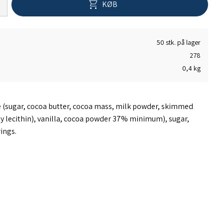
KØB
50 stk. på lager
278
0,4 kg
e (sugar, cocoa butter, cocoa mass, milk powder, skimmed
oy lecithin), vanilla, cocoa powder 37% minimum), sugar,
ings.
 milk, soy, almonds, hazelnuts and wheat.