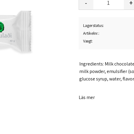
-
+
Lagerstatus
Artikelnr.
Vægt
Ingredients: Milk chocolat
milk powder, emulsifier (s
glucose syrup, water, flavor
Produced in a factory with
Läs mer
Nutritional value per 100 g
Energy: 2130 / 510kJ / kcal
Fat: 29g