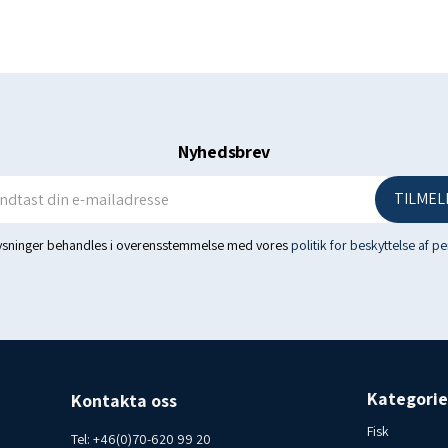
Of which saturated: 17g
Carbohydrates: 55.5 g
Of which sugars: 51g
Protein: 5.8 g
Salt: 0.21 g
Nyhedsbrev
Country of origin: Iceland -
TILMEL
Storage conditions: Best sto
lysninger behandles i overensstemmelse med vores
politik for beskyttelse af p
Consumer contact Islandsf
Skicka feedback
Sidopaneler
Historik
Kategorie
Kontakta oss
Sparad
Fisk
Tel:
+46(0)70-620 99 20