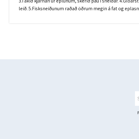
3.Takið kjarnan úr eplunum, skerið þau í sneiðar. 4.Glóarst
leið. 5.Fisksneiðunum raðað öðrum megin á fat og eplas