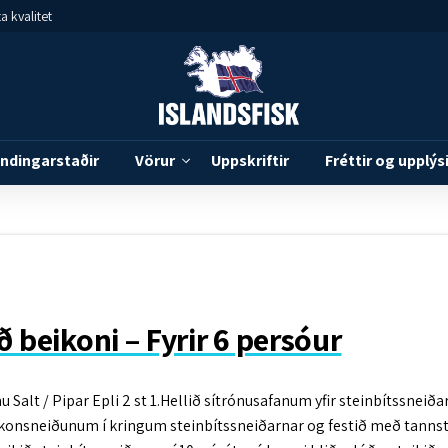
a kvalitet
ndingarstaðir
Vörur
Uppskriftir
Fréttir og upplýs
 beikoni – Fyrir 6 persóur
u Salt / Pipar Epli 2 st 1.Hellið sítrónusafanum yfir steinbítssneiða
ð beikonsneiðunum í kringum steinbítssneiðarnar og festið með tann