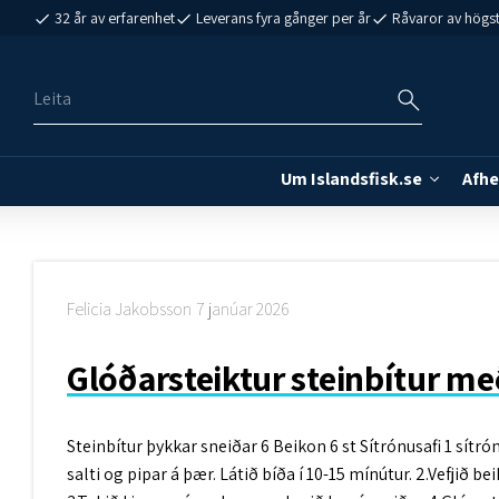
32 år av erfarenhet
Leverans fyra gånger per år
Råvaror av högst
Um Islandsfisk.se
Afhe
Felicia Jakobsson
7 janúar 2026
Glóðarsteiktur steinbítur með
Steinbítur þykkar sneiðar 6 Beikon 6 st Sítrónusafi 1 sítrón
salti og pipar á þær. Látið bíða í 10-15 mínútur. 2.Vefji