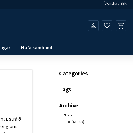
Íslenska
SEK
Innkaupak
Uppáhaldsl
ingar
Hafa samband
Categories
Tags
Archive
2026
rnar, stráið
janúar (5)
stönglum.