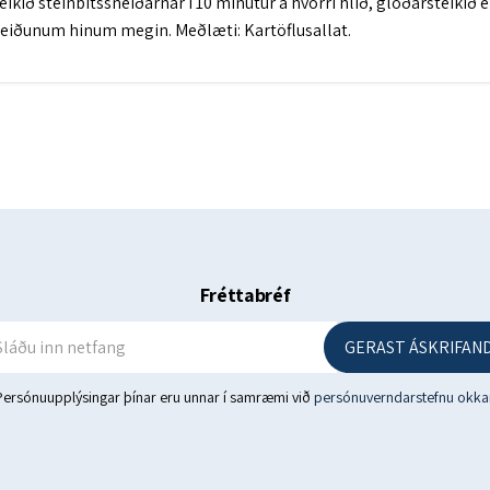
eikið steinbítssneiðarnar í 10 mínútur á hvorri hlið, glóðarsteikið 
neiðunum hinum megin. Meðlæti: Kartöflusallat.
Fréttabréf
GERAST ÁSKRIFAND
Persónuupplýsingar þínar eru unnar í samræmi við
persónuverndarstefnu okka