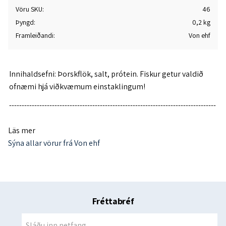
Vöru SKU
46
Þyngd
0,2 kg
Framleiðandi
Von ehf
Innihaldsefni: Þorskflök, salt, prótein. Fiskur getur valdið
ofnæmi hjá viðkvæmum einstaklingum!
----------------------------------------------------------------------------------
-------------
Läs mer
Næringargildi í 100 g
Sýna allar vörur frá Von ehf
Orka 78 kcal
Prótein 18,2 g
Kolvetni 0 g
Fréttabréf
Fita 0,5 G