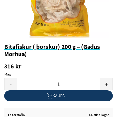
Bitafiskur ( þorskur) 200 g – (Gadus
Morhua)
316
kr
Magn
Bæta
-
+
KAUPA
Lagerstaða
44 stk á lager