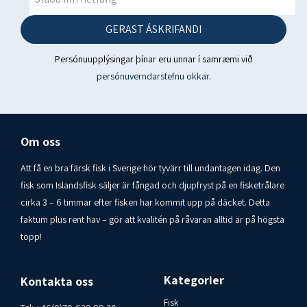
Þorskflökið er þurrkað og saltað, án roðs og beins! Fiskurinn
er veiddur í Norðaustur-Atlantshafi í kringum Ísland með
GERAST ÁSKRIFANDI
botnvörpu. Upprunaland: Ísland
Persónuupplýsingar þínar eru unnar í samræmi við
Verksmiðjunúmer: IS A 408 EFTA
persónuverndarstefnu okkar
.
Tengiliður við neytendur: Islandsfisk i Varberg AB
Sími: 00-46-70-6209920
Om oss
Att få en bra färsk fisk i Sverige hör tyvärr till undantagen idag. Den
fisk som Islandsfisk säljer är fångad och djupfryst på en fisketrålare
cirka 3 – 6 timmar efter fisken har kommit upp på däcket. Detta
faktum plus rent hav – gör att kvalitén på råvaran alltid är på högsta
topp!
Kategorier
Kontakta oss
Fisk