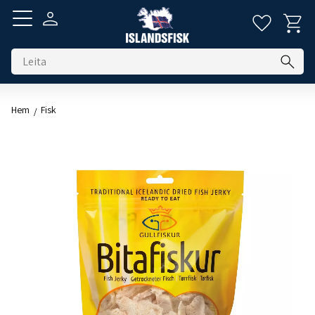
Innkaup
Uppáhald
Titill farsímavalmyndar
Hem
Fisk