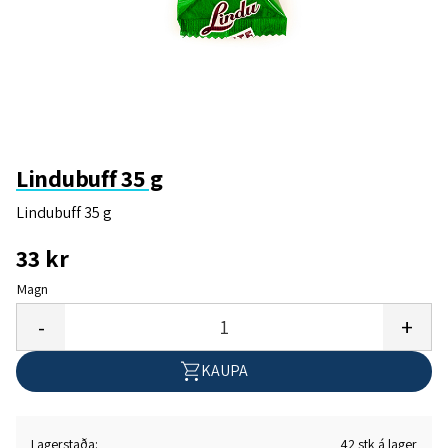
Lindubuff 35 g
Lindubuff 35 g
33
kr
Magn
Bæta
-
+
KAUPA
Lagerstaða
42 stk á lager