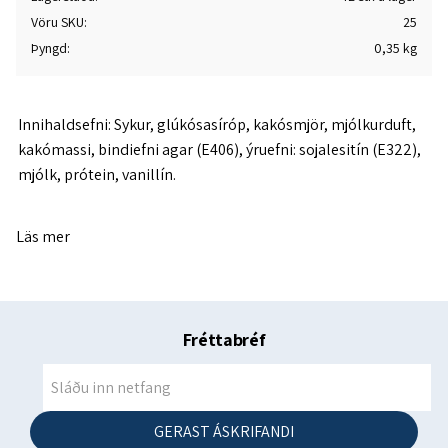
Vöru SKU
25
Þyngd
0,35 kg
Innihaldsefni: Sykur, glúkósasíróp, kakósmjör, mjólkurduft,
kakómassi, bindiefni agar (E406), ýruefni: sojalesitín (E322),
mjólk, prótein, vanillín.
Getur innihaldið snefil af hnetum og möndlum.
Läs mer
----------------------------------------------------------------------------------
---------------
Næringargildi í 100 g:
Fréttabréf
Orka 1467 kJ / 350 kkal / kkal.
Fita 10 g
-mettuð fita 7 g
GERAST ÁSKRIFANDI