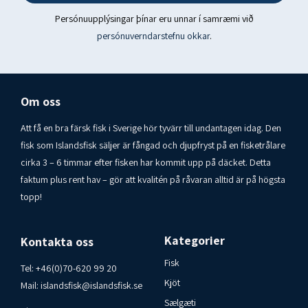
Kolvetni 57 g
Persónuupplýsingar þínar eru unnar í samræmi við
Þar af sykurtegundir 55 g
persónuverndarstefnu okkar
.
Trefjar 9 g
Prótein 2 g
Om oss
Salt 0,04 g
Att få en bra färsk fisk i Sverige hör tyvärr till undantagen idag. Den
Upprunaland: Ísland - Framleitt af Góa ehf.
fisk som Islandsfisk säljer är fångad och djupfryst på en fisketrålare
Geymsluskilyrði: Best geymt á þurrum, köldum stað (15-
cirka 3 – 6 timmar efter fisken har kommit upp på däcket. Detta
20°C).
faktum plus rent hav – gör att kvalitén på råvaran alltid är på högsta
topp!
Neytendasamband: Islandsfisk i Varberg AB 00-46-70-
6209920
Kategorier
Kontakta oss
Fisk
Tel:
+46(0)70-620 99 20
Kjöt
Mail:
islandsfisk@islandsfisk.se
Sælgæti