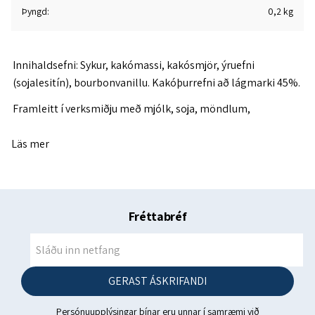
Þyngd
0,2 kg
Innihaldsefni: Sykur, kakómassi, kakósmjör, ýruefni
(sojalesitín), bourbonvanillu. Kakóþurrefni að lágmarki 45%.
Framleitt í verksmiðju með mjólk, soja, möndlum,
heslihnetum og hveiti.
Läs mer
-------------------------------------------------------------- -------------------
----
Næringargildi í 100 g
Fréttabréf
Orka: 2256 / 538 kJ / kkal
Fita: 32 g
Þar af mettuð: 19 g
GERAST ÁSKRIFANDI
Kolvetni: 56 g
Persónuupplýsingar þínar eru unnar í samræmi við