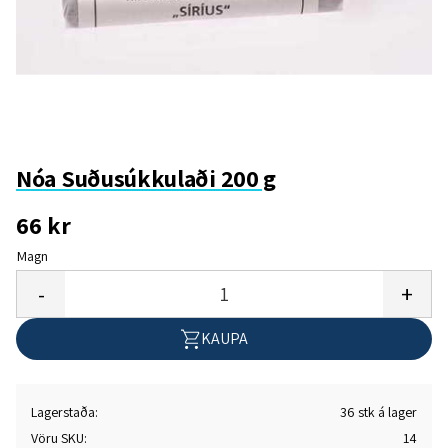
Nóa Suðusúkkulaði 200 g
66
kr
Magn
Bæta
-
+
KAUPA
Lagerstaða
36 stk á lager
Vöru SKU
14