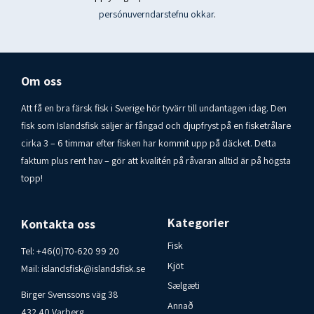
Þar af sykurtegundir: 54 g
persónuverndarstefnu okkar
.
Prótein: 3,2 g
Salt: 0,01 g Upprunaland: Ísland - Vara frá Nóa & Síríus ehf
Om oss
Geymsluskilyrði: Best geymt á þurrum, köldum stað (15-
20°C).
Att få en bra färsk fisk i Sverige hör tyvärr till undantagen idag. Den
fisk som Islandsfisk säljer är fångad och djupfryst på en fisketrålare
Neytendasamband: Islandsfisk i Varberg AB 00-46-70-
cirka 3 – 6 timmar efter fisken har kommit upp på däcket. Detta
6209920
faktum plus rent hav – gör att kvalitén på råvaran alltid är på högsta
topp!
Kategorier
Kontakta oss
Fisk
Tel:
+46(0)70-620 99 20
Kjöt
Mail:
islandsfisk@islandsfisk.se
Sælgæti
Birger Svenssons väg 38
Annað
432 40 Varberg