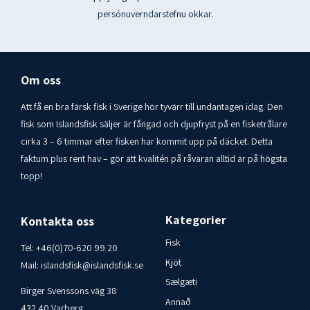
Prótein 2,6 g
persónuverndarstefnu okkar
.
Salt 1,3 g Upprunaland: Ísland – Vara frá Vogabæ ehf.
Geymsluskilyrði: Best geymt á þurrum, köldum stað (15-
20°C).
Om oss
Neytendatengiliður Islandsfisk i Varberg AB 00-46-70-
Att få en bra färsk fisk i Sverige hör tyvärr till undantagen idag. Den
6209920
fisk som Islandsfisk säljer är fångad och djupfryst på en fisketrålare
Send feedback
cirka 3 – 6 timmar efter fisken har kommit upp på däcket. Detta
faktum plus rent hav – gör att kvalitén på råvaran alltid är på högsta
Side panels
topp!
History
Saved
Kategorier
Kontakta oss
Fisk
Tel:
+46(0)70-620 99 20
Kjöt
Mail:
islandsfisk@islandsfisk.se
Sælgæti
Birger Svenssons väg 38
Annað
432 40 Varberg