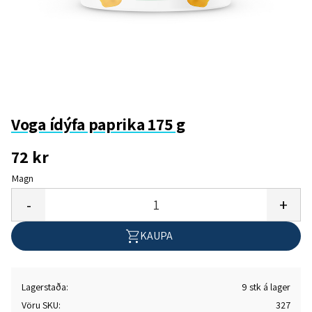
Voga ídýfa paprika 175 g
72
kr
Magn
Bæta
-
+
KAUPA
Lagerstaða
9 stk á lager
Vöru SKU
327