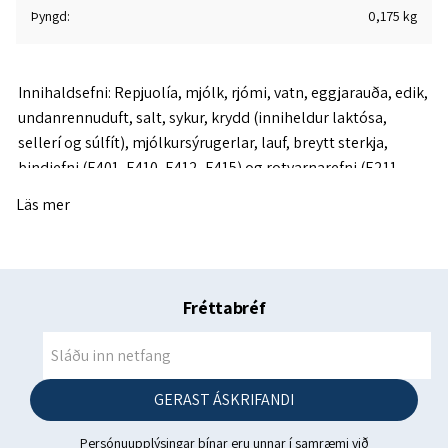
Þyngd
0,175 kg
Innihaldsefni: Repjuolía, mjólk, rjómi, vatn, eggjarauða, edik,
undanrennuduft, salt, sykur, krydd (inniheldur laktósa,
sellerí og súlfít), mjólkursýrugerlar, lauf, breytt sterkja,
bindiefni (E401, E410, E412, E415) og rotvarnarefni (E211,
E296).
Läs mer
Næringargildi: 100 g
Orka 2235 kJ / 542 kkal
Fita 58,0 g
Fréttabréf
Þar af mettuð fita 10,6 g
Kolvetni 2,5 g
GERAST ÁSKRIFANDI
Þar af sykur 0,3 g
Persónuupplýsingar þínar eru unnar í samræmi við