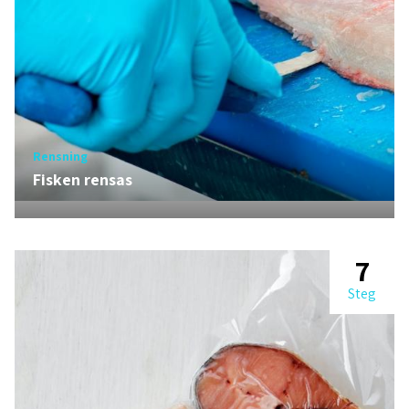
Rensning
Fisken rensas
7
Steg