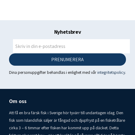
Nyhetsbrev
PRENUMERERA
Dina personuppgifter behandlas i enlighet med vår
integritetspolicy
.
Om oss
Att få en bra färsk fisk i Sverige hör tyvärr till undantagen idag. Den
fisk som Islandsfisk säljer är fångad och djupfryst på en fisketrålare
cirka 3 – 6 timmar efter fisken har kommit upp på däcket. Detta