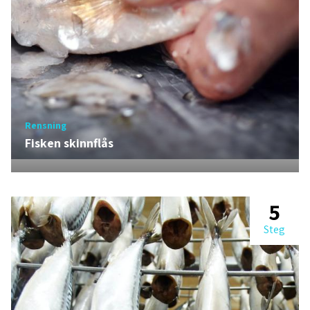
Rensning
Fisken skinnflås
5
Steg