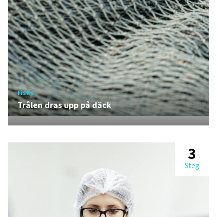
Fiske
Trålen dras upp på däck
3
Steg