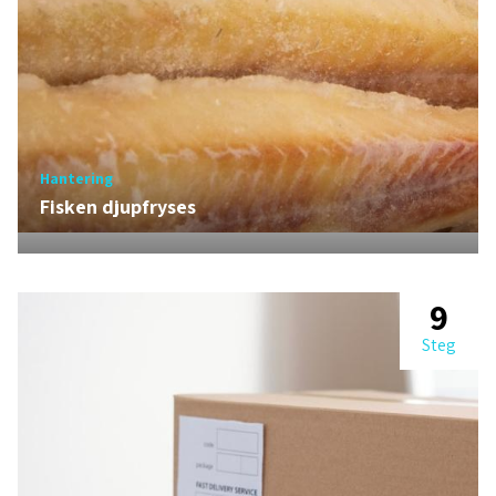
Hantering
Fisken djupfryses
9
Steg