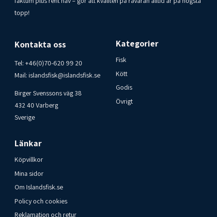
faktum plus rent hav – gör att kvalitén på råvaran alltid är på högsta
topp!
Kategorier
Kontakta oss
Fisk
Tel:
+46(0)70-620 99 20
Kött
Mail:
islandsfisk@islandsfisk.se
Godis
Birger Svenssons väg 38
Övrigt
432 40 Varberg
Sverige
Länkar
Köpvillkor
Mina sidor
Om Islandsfisk.se
Policy och cookies
Reklamation och retur