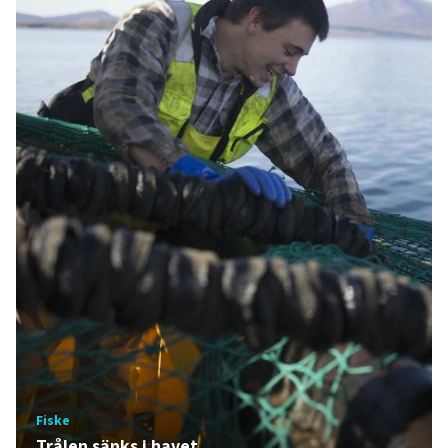
Fiske
Trålen sänks i havet