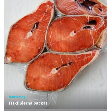
Hantering
Fiskfiléerna packas