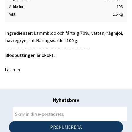
Artikelnr
103
Vikt
1,5 kg
Ingredienser:
Lammblod och fårtalg 70%, vatten,
rågmjöl
,
havregryn
, salt
Näringsvärde i 100 g
:
---------------------------------------------------------
Blodputtingen är okokt.
Frusen blodmärg ska placeras direkt i kallt vatten. Koktid
Läs mer
för fryst slakt ca 2-3 timmar.
Okokt kött kan förvaras i frysen i 8-10 månader.
Servera med lingon och potatismos om man så vill
Nyhetsbrev
----------------------------------------------------------------------------------
--------------------
Energi: 1649 kJ / 398 kcal
PRENUMERERA