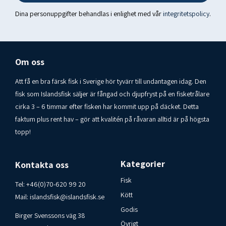
Protein: 8 g
Dina personuppgifter behandlas i enlighet med vår
integritetspolicy
.
Kolhydrater: 15 g
- varav sockerarter: 0,3 g
Om oss
Fett: 34 g
Fiber: 3,8 g
Att få en bra färsk fisk i Sverige hör tyvärr till undantagen idag. Den
fisk som Islandsfisk säljer är fångad och djupfryst på en fisketrålare
Salt: 1,3 gFabrik nr IS A 063 Efta
cirka 3 – 6 timmar efter fisken har kommit upp på däcket. Detta
Varan är fryst. Ca 1,5 kg. 3 st i påse. Förvaras fryst.
faktum plus rent hav – gör att kvalitén på råvaran alltid är på högsta
Ursprungsland: Island
topp!
Konsumentkontakt Islandsfisk i Varberg AB
Tel : 00-46-70-6209920
Kategorier
Kontakta oss
Fisk
Tel:
+46(0)70-620 99 20
Kött
Mail:
islandsfisk@islandsfisk.se
Godis
Birger Svenssons väg 38
Övrigt