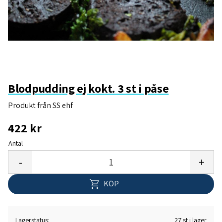
Blodpudding ej kokt. 3 st i påse
Produkt från SS ehf
422
kr
Antal
Lägg 
-
+
KÖP
Lagerstatus
27 st i lager