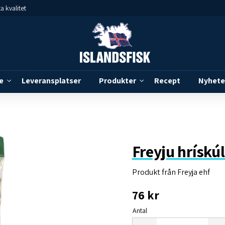
a kvalitet
e
Leveransplatser
Produkter
Recept
Nyhete
Freyju hrískúl
Produkt från Freyja ehf
76
kr
Antal