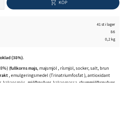
KÖP
41 st i lager
86
0,2 kg
oklad (38%).
38%) (
fullkorns majs
, majsmjöl , rísmjöl, socker, salt, brun
rakt
, emulgeringsmedel (Trinatriumfosfat ), antioxidant
r, kakaosmör ,
mjölkpulver,
kakaomassa
, skummjölkspulver
,
esitín) smakämnen, beläggningsmaterial (arabisk gummi,
t, palmkärna).
minst 35% kakaotorka material.
åller mjölk och glutenprodukter. Produkten kan innehålla