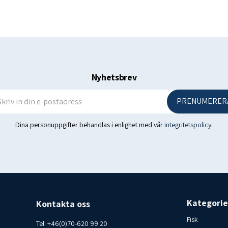
Näringsvärde i 100g:
Energi 2086kJ / 498kkal
Fett 24g
Varav mättad 14g
Kolhydrater 66g
Nyhetsbrev
Av dessa sockertyper 37g
Protein 5,6 g
PRENUMERER
Salt 0,93 g
Dina personuppgifter behandlas i enlighet med vår
integritetspolicy
.
Ursprungsland: Island - Pro
Förvaringsförhållanden: Bäst
Konsumentkontakt Islandsf
Kategorie
Kontakta oss
Fisk
Tel:
+46(0)70-620 99 20