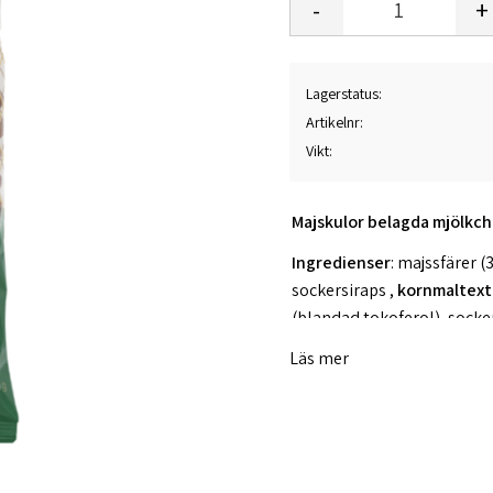
-
+
Lagerstatus
Artikelnr
Vikt
Majskulor belagda mjölkch
Ingredienser
: majssfärer (
sockersiraps ,
kornmaltext
(blandad tokoferol), socke
emulgeringsmedel (repjul
Läs mer
vegetabilisk olja (kokosnö
Mjölkchoklad innehåller 
Allergens:
Produkten inneh
spår av nötter.