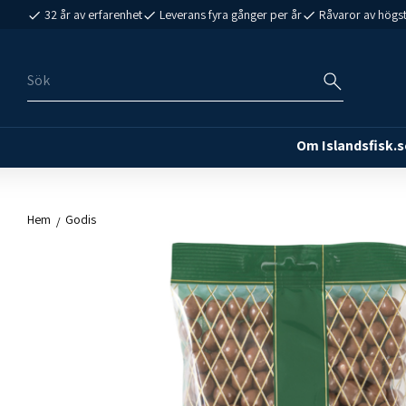
32 år av erfarenhet
Leverans fyra gånger per år
Råvaror av högst
Om Islandsfisk.s
Hem
Godis