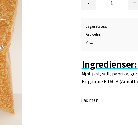
-
+
Lagerstatus
Artikelnr
Vikt
Ingredienser:
Mjöl
, jäst, salt, paprika, gu
Färgämne E 160 B (Annatto
------------------------------------
Läs mer
Näringsvärden per 100 g
Energi 1466 kJ / 349 kcal
Fett 1,2 g
Varav mättad 0 g
Kolhydrater 72,6 g