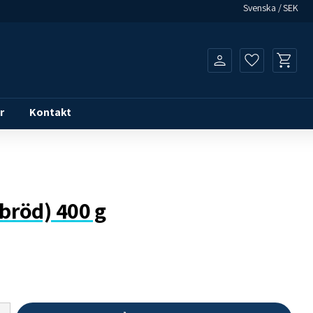
Svenska
SEK
Kundvagn
Favoriter
r
Kontakt
öbröd) 400 g
Lägg ti