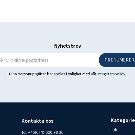
Varav sockertyper 1,2 g
Protein 11 g
Salt 1 g
Ursprungsland: Island - Ma
Nyhetsbrev
Förvaringsförhållanden: Bäst
PRENUMERER
Konsumentkontakt Islandsf
Dina personuppgifter behandlas i enlighet med vår
integritetspolicy
.
Kategorie
Kontakta oss
Fisk
Tel:
+46(0)70-620 99 20