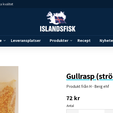
a kvalitet
e
Leveransplatser
Produkter
Recept
Nyhete
Gullrasp (str
Produkt från H - Berg ehf
72
kr
Antal