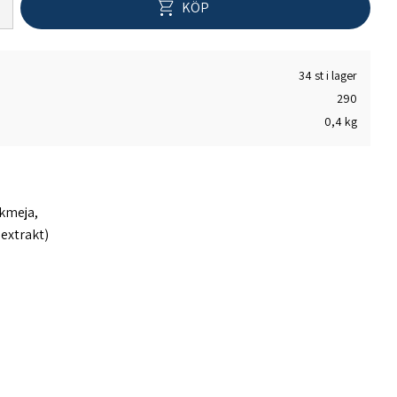
KÖP
34 st i lager
290
0,4 kg
rkmeja,
extrakt)
--------------------------------