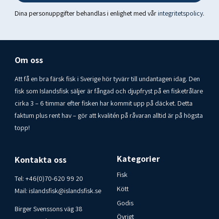
Kolhydrater: 0 g
Dina personuppgifter behandlas i enlighet med vår
integritetspolicy
.
- inklusive sockerarter: 0 g
Fett: 23 g
Fiber: 0,0 g
Salt: 0 gFabrik nr IS A 031 Efta
Om oss
Frysvara.. Förvaras i frys – 18 c. Ursprungsland: Island
Att få en bra färsk fisk i Sverige hör tyvärr till undantagen idag. Den
Konsumentkontakt Islandsfisk i Varberg AB
fisk som Islandsfisk säljer är fångad och djupfryst på en fisketrålare
Tel : 00-46-70-6209920
cirka 3 – 6 timmar efter fisken har kommit upp på däcket. Detta
faktum plus rent hav – gör att kvalitén på råvaran alltid är på högsta
topp!
Kategorier
Kontakta oss
Fisk
Tel:
+46(0)70-620 99 20
Kött
Mail:
islandsfisk@islandsfisk.se
Godis
Birger Svenssons väg 38
Övrigt