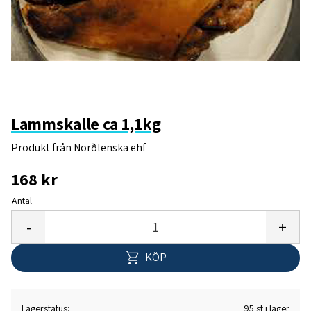
Lammskalle ca 1,1kg
Produkt från Norðlenska ehf
168
kr
Antal
Lägg 
-
+
KÖP
Lagerstatus
95 st i lager