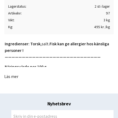
Lagerstatus
2 st i lager
Artikelnr
97
Vikt
3 kg
Kg
495 kr /kg
Ingredienser: Torsk,
salt
.Fisk kan ge allergier hos känsliga
personer !
————————————————————————————
Näringsvärde per 100 g
Läs mer
Energi
78
kcal
Protein
18.2
g
Kolhydrater
0
g
Nyhetsbrev
Fett
0.5
g