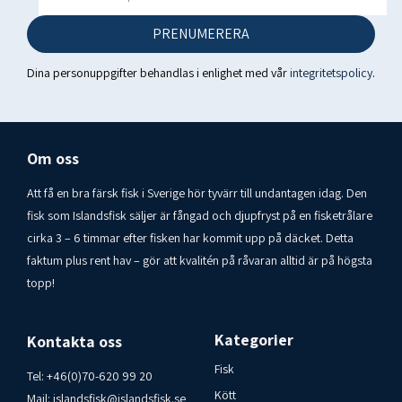
Torskkinderna brukar vara färska eller saltade.
PRENUMERERA
Torskkinderna är frysta och utan skin och ben ! Fisken är
fångad i Nordöstatlanten runt Island med trål. Frysvara.
Dina personuppgifter behandlas i enlighet med vår
integritetspolicy
.
Förvaras i frys minst – 18 c. Ursprungsland: Island
Fabrik nr IS A 347 Efta
Konsumentkontakt Islandsfisk i Varberg AB
Tel : 070-6209920
Om oss
Att få en bra färsk fisk i Sverige hör tyvärr till undantagen idag. Den
fisk som Islandsfisk säljer är fångad och djupfryst på en fisketrålare
cirka 3 – 6 timmar efter fisken har kommit upp på däcket. Detta
faktum plus rent hav – gör att kvalitén på råvaran alltid är på högsta
topp!
Kategorier
Kontakta oss
Fisk
Tel:
+46(0)70-620 99 20
Kött
Mail:
islandsfisk@islandsfisk.se