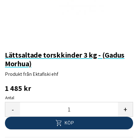
Lättsaltade torskkinder 3 kg - (Gadus
Morhua)
Produkt från Ektafiski ehf
1 485
kr
Antal
Lägg 
-
+
KÖP