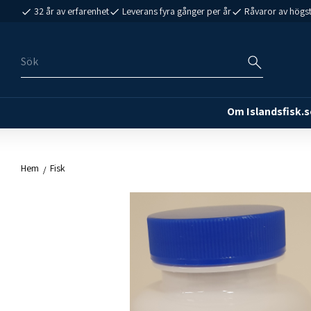
32 år av erfarenhet
Leverans fyra gånger per år
Råvaror av högst
Om Islandsfisk.s
Hem
Fisk