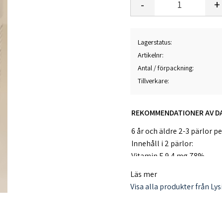
-
+
Lagerstatus
Artikelnr
Antal / förpackning
Tillverkare
REKOMMENDATIONER AV D
6 år och äldre 2-3 pärlor p
Innehåll i 2 pärlor:
Vitamin E 9,4 mg 78%
Innehåll i 3 pärlor:
Läs mer
Vitamin E 14,1 g 118%
Visa alla produkter från Lys
Ingredienser: Fiskolja
, gel
tokoferylacetat). Varje pär