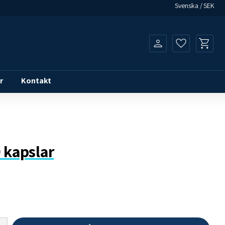
Svenska
SEK
Kundvagn
Favoriter
r
Kontakt
 kapslar
Lägg ti