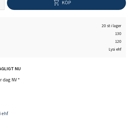
KÖP
20 st i lager
130
120
Lysi ehf
AGLIGT NU
er dag NV *
i ehf
atin (nötkreatur), glycerol (E422), vitamin E (dl-a-
la innehåller 500 mg omega-3 fiskolja.