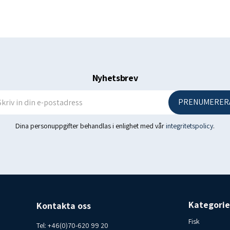
Procentandel av vuxe
Näringsvärde:
2 pärlor 3 pärlor
Nyhetsbrev
Omega-3-fettsyror 336 mg
EPA ** 160 mg 240 mg
PRENUMERER
DHA ** 100 mg 150 mg
Dina personuppgifter behandlas i enlighet med vår
integritetspolicy
.
Ursprungsland: Island - Pro
Förvaringsförhållanden: Fö
Konsumentkontakt Islandsf
Kategorie
Kontakta oss
Fisk
Tel:
+46(0)70-620 99 20