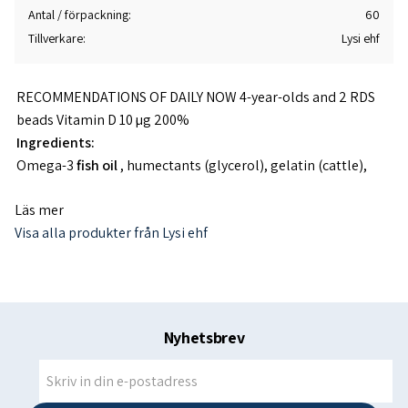
Antal / förpackning
60
Tillverkare
Lysi ehf
RECOMMENDATIONS OF DAILY NOW
4-year-olds and 2 RDS
beads
Vitamin D 10 µg 200%
Ingredients:
Omega-3
fish oil
, humectants (glycerol), gelatin (cattle),
water, sweetener (xylitol), fruit flavors, emulsifier (
cellulose
Läs mer
powder
) antioxidants (natural tocopherols), vitamin D
Visa alla produkter från Lysi ehf
(colecalciferol).
Each bead contains 600 mg of omega-3 fish oil.
Contains sweeteners.
-------------------------------------------------- -------------------------------
---
Nyhetsbrev
Nutritional value per 100 g
2 beads