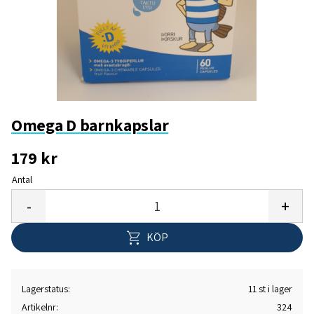
Omega D barnkapslar
179
kr
Antal
Lägg 
-
+
KÖP
Lagerstatus
11 st i lager
Artikelnr
324