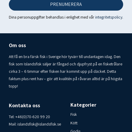
Total Omega-3 400 mg
PRENUMERERA
EPA 190 mg
DHA 120 mg
Dina personuppgifter behandlas i enlighet med vår
integritetspolicy
.
Vitamin D 10 µg (200% NV *)
* Percentage of adult nutritional reference value as
prescribed.
Om oss
The Health Directorate recommends 10 µg of vitamin D per
day for children under 10 years, 15 µg for 10-70 years and 20
Att få en bra färsk fisk i Sverige hör tyvärr till undantagen idag. Den
µg for 71 years and older.
Ursprungsland: Island - Produkt
fisk som Islandsfisk säljer är fångad och djupfryst på en fisketrålare
från Lýsi ehf
cirka 3 – 6 timmar efter fisken har kommit upp på däcket. Detta
faktum plus rent hav – gör att kvalitén på råvaran alltid är på högsta
Förvaringsförhållanden: Bäst lagras på en torr, sval plats
topp!
Konsumentkontakt Islandsfisk i Varberg AB 00-46-70-
6209920
Kategorier
Kontakta oss
Fisk
Tel:
+46(0)70-620 99 20
Kött
Mail:
islandsfisk@islandsfisk.se
Godis