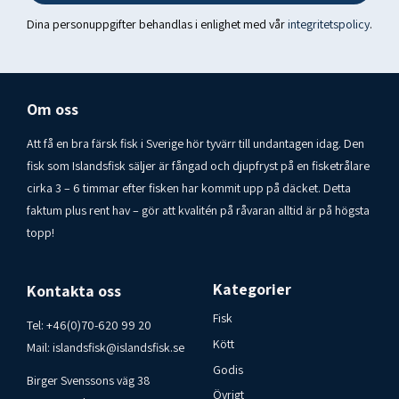
Kolhydrater: 57 g
Av dessa sockerarter: 0 g
Dina personuppgifter behandlas i enlighet med vår
integritetspolicy
.
Varav polyoler: 42 g
Protein: 0,8 g
Salt: 0,08 gUrsprungsland: Island - Produkt från Nóa & Síríus
Om oss
ehf
Förvaringsförhållanden: Bäst lagras på en torr, sval plats
Att få en bra färsk fisk i Sverige hör tyvärr till undantagen idag. Den
(15-20 ° C).
fisk som Islandsfisk säljer är fångad och djupfryst på en fisketrålare
cirka 3 – 6 timmar efter fisken har kommit upp på däcket. Detta
Konsumentkontakt Islandsfisk i Varberg AB 00-46-70-
faktum plus rent hav – gör att kvalitén på råvaran alltid är på högsta
6209920
topp!
Kategorier
Kontakta oss
Fisk
Tel:
+46(0)70-620 99 20
Kött
Mail:
islandsfisk@islandsfisk.se
Godis
Birger Svenssons väg 38
Övrigt