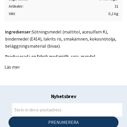
Artikelnr
31
Vikt
0,1 kg
Ingredienser:
Sötningsmedel (maltitol, acesulfam K),
bindemedel (E414), lakrits ris, smakämnen, kokosnötolja,
beläggningsmaterial (bivax).
Producerad i en fabrik med mjölk, soja, mandel,
hasselnötter och vete. Hög konsumtion kan ha en
Läs mer
laxerande effekt.
--------------------------------------------------------------------
--------------
Näringsvärde per 100 g
Nyhetsbrev
Energi: 820 / 199kJ / kcal
Fett: 0,1 g
Varav mättad: 0,0 g
PRENUMERERA