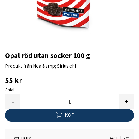
Opal röd utan socker 100 g
Produkt från Noa &amp; Sirius ehf
55
kr
Antal
Lägg 
-
+
KÖP
Lagerstatus
34 st i lager